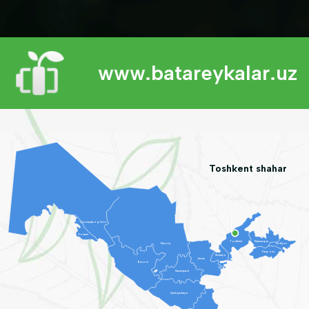
www.batareykalar.uz
Toshkent shahar
Qoraqalpog'iston
Toshkent
Xorazm
Toshkent
Namangan
Navoiy
Andijon
Farg'ona
Sirdaryo
Jizzax
Buxoro
Samarqand
Qashqadaryo