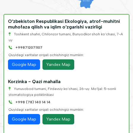
Surxondaryo
O‘zbekiston Respublikasi Ekologiya, atrof-muhitni
muhofaza qilish va iqlim o‘zgarishi vazirligi
Toshkent shahri, Chilonzor tumani, Bunyodkor shoh ko‘chasi, 7-A
uy
+998712071107
Quyidagi xaritalar orqali ochishingiz mumkin:
Google Map
Yandex Map
Korzinka - Qazi mahalla
Yunusobod tumani, Firdavsiy ko‘chasi, 26-uy. Mo‘ljal: 5-sonli
stomatologiya poliklinikasi
+998 (78) 140 14 14
Quyidagi xaritalar orqali ochishingiz mumkin:
Google Map
Yandex Map