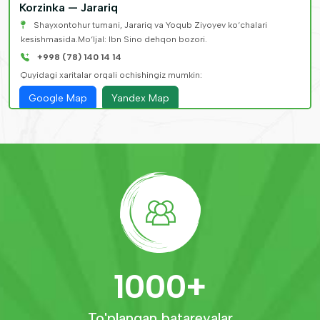
Korzinka — Jarariq
Shayxontohur tumani, Jarariq va Yoqub Ziyoyev ko‘chalari
kesishmasida.Mo‘ljal: Ibn Sino dehqon bozori.
+998 (78) 140 14 14
Quyidagi xaritalar orqali ochishingiz mumkin:
Google Map
Yandex Map
Korzinka — Qorasaroy
Toshkent shahri, Olmazor tumani, Qorasaroy mahallasi, 91-A
uy.Mo‘ljal: UzGazOil AYoQSh.
+998 (78) 140 14 14
Quyidagi xaritalar orqali ochishingiz mumkin:
Google Map
Yandex Map
Korzinka — Qoraqamish 1/3
1000
+
Toshkent shahri, Qoraqamish 1/3, Sag‘bon ko‘chasi, 35-A-uy.
Mo‘ljal: Sulton Said choyxonasi ro‘parasida
To'plangan batareyalar