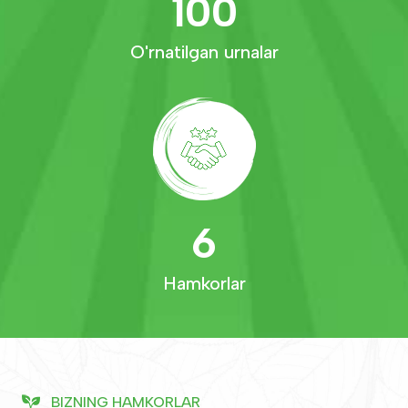
100
Korzinka — Yunusobod
O'rnatilgan urnalar
Yunusobod 7, Quloqtepa ko‘chasi.Mo‘ljal: “Zenit” zavodi.
+998 (78) 140 14 14
Quyidagi xaritalar orqali ochishingiz mumkin:
Google Map
Yandex Map
Ekologiya, atrof-muhitni muhofaza qilish va iqlim
o’zgarishi vazirligi Toshkent shahri boshqarmasi
Chilonzor tumani, “Nafosat” MFY, 8-mavze, 19-uy
6
+998-55-502-07-77
Quyidagi xaritalar orqali ochishingiz mumkin:
Hamkorlar
Google Map
Yandex Map
Korzinka — Turkmenskiy
Y.X.Hojib ko‘chasi, 1A.Mo‘ljal: Sobiq Turkmenskiy bozori, IIV
+998 78 140 14 14
BIZNING HAMKORLAR